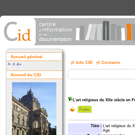
Accueil général
Info CID
Contacts
A-
A
A+
Accueil du CID
L'art religieux du XIIe siècle en
Public
Titre :
L'art religieux du
Age