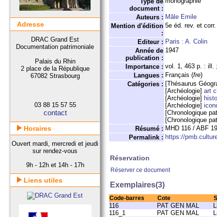
monographie
Type de
document :
Mâle Emile
Auteurs :
Adresse
5e éd. rev. et corr.
Mention d'édition
:
DRAC Grand Est
Paris : A. Colin
Editeur :
Documentation patrimoniale
1947
Année de
publication :
Palais du Rhin
vol. 1, 463 p. : ill
Importance :
2 place de la République
Français (
fre
)
Langues :
67082 Strasbourg
[Thésaurus Géogr
Catégories :
[Archéologie]
art 
[Archéologie]
histo
03 88 15 57 55
[Archéologie]
icon
contact
[Chronologique pa
[Chronologique pa
Horaires
MHD 116 / ABF 1
Résumé :
https://pmb.cultur
Permalink :
Ouvert mardi, mercredi et jeudi
sur rendez-vous
Réservation
9h - 12h et 14h - 17h
Réserver ce document
Liens utiles
Exemplaires(3)
Code-barres
Cote
S
116
PAT GEN MAL
L
116_1
PAT GEN MAL
L