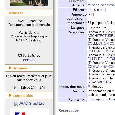
document :
Musées de Strasb
Auteurs :
s.l : s.n, s.d
Editeur :
Adresse
[s.d]
Année de
publication :
DRAC Grand Est
84 p. : porte-feuill
Importance :
Documentation patrimoniale
Français (
fre
)
Langues :
[Thésaurus Vie cul
Catégories :
Palais du Rhin
ARCHITECTURE
2 place de la République
[Thésaurus Vie cul
67082 Strasbourg
COLLECTION:CO
[Thésaurus Vie cul
CULTUREL:MUSE
[Thésaurus Vie cul
03 88 15 57 55
CULTURELLE:EX
contact
[Thésaurus Vie cul
CONNAISSANCE:
Horaires
[Thésaurus Chron
[Thésaurus Géogr
Ouvert mardi, mercredi et jeudi
[Thésaurus Collect
sur rendez-vous
STRASBOURG
M
Musées
Index. décimale :
9h - 12h et 14h - 17h
Présentation du mu
Résumé :
architectural, les 
Liens utiles
https://pmb.cultur
Permalink :
Réservation