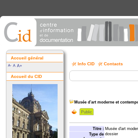
Accueil général
Info CID
Contacts
A-
A
A+
Accueil du CID
Musée d'art moderne et contemp
Public
Titre :
Musée d'art moder
dossier
Type de