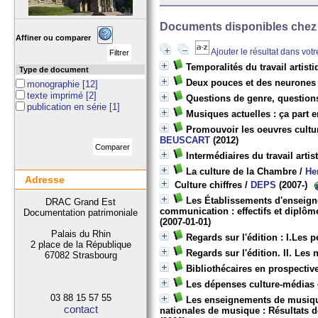
Documents disponibles chez c
Affiner ou comparer
Ajouter le résultat dans vot
Temporalités du travail artist
Type de document
Deux pouces et des neurones
monographie
[12]
texte imprimé
[2]
Questions de genre, questions
publication en série
[1]
Musiques actuelles : ça part e
Promouvoir les oeuvres culturel
BEUSCART
(2012)
Intermédiaires du travail artis
La culture de la Chambre
/
He
Adresse
Culture chiffres
/
DEPS
(2007-)
Les Établissements d'enseigne
DRAC Grand Est
communication : effectifs et diplôm
Documentation patrimoniale
(2007-01-01)
Palais du Rhin
Regards sur l'édition : I.Les p
2 place de la République
Regards sur l'édition. II. Les
67082 Strasbourg
Bibliothécaires en prospectiv
Les dépenses culture-médias 
03 88 15 57 55
Les enseignements de musique,
contact
nationales de musique : Résultats d