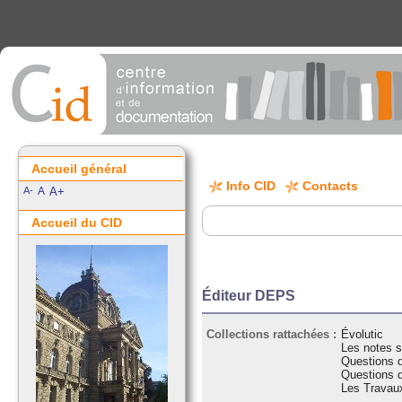
Accueil général
Info CID
Contacts
A-
A
A+
Accueil du CID
Éditeur DEPS
Collections rattachées :
Évolutic
Les notes s
Questions d
Questions d
Les Trava