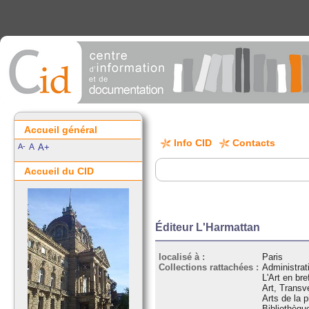
Accueil général
Info CID
Contacts
A-
A
A+
Accueil du CID
Éditeur L'Harmattan
localisé à :
Paris
Collections rattachées :
Administrat
L'Art en bre
Art, Transv
Arts de la p
Bibliothèqu