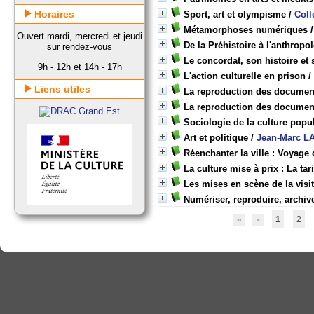
Horaires
Sport, art et olympisme
/
Coll
Métamorphoses numériques
Ouvert mardi, mercredi et jeudi
De la Préhistoire à l'anthrop
sur rendez-vous
Le concordat, son histoire et 
9h - 12h et 14h - 17h
L'action culturelle en prison
Liens utiles
La reproduction des document
La reproduction des document
Sociologie de la culture popu
Art et politique
/
Jean-Marc 
Réenchanter la ville : Voyage 
La culture mise à prix : La tar
Les mises en scène de la vis
Numériser, reproduire, archive
1
2