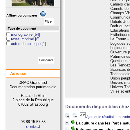
Cahiers d'a
Carnets de v
Champs Vi
Affiner ou comparer
Communicati
Débats Jeu
Droit du pat
Type de document
Educations 
monographie
[64]
Esthétique
texte imprimé
[6]
Le Forum - 
Logiques so
actes de colloque
[1]
Logiques so
Ouverture p
Patrimoines
Questions 
Les Rendez
Sciences de
Adresse
Technologie
Union peupl
DRAC Grand Est
Univers mu
Documentation patrimoniale
Univers Thé
Villes et en
Palais du Rhin
2 place de la République
67082 Strasbourg
Documents disponibles chez c
Ajouter le résultat dans vot
03 88 15 57 55
La culture dans les Parcs nat
contact
Patrimoines en arts et médias