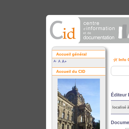
Accueil général
Info 
A-
A
A+
Accueil du CID
Éditeur 
localisé à
Documen