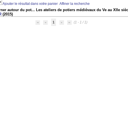
Ajouter le résultat dans votre panier
Affiner la recherche
ner autour du pot... Les ateliers de potiers médiévaux du Ve au XIIe si
R
(2015)
1
(1 - 1 / 1)