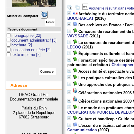
Ajouter le résultat dans vot
Archéologie du territoire nati
Affiner ou comparer
BOUCHARLAT
(2016)
Des archives en France : l'act
Type de document
Concours de recrutement de bi
monographie
[22]
VAYSSADE
(2011)
document administratif
[3]
Le concours de recrutement de
brochure
[2]
LECOQ
(2011)
publication en série
[2]
Équipements culturels et han
texte imprimé
[2]
Formation spécifique destinée
patrimoine et création
/
Christophe
Accessibilité et spectacle viv
Les pratiques culturelles des
Une approche des pratiques c
Adresse
Célébrations nationales 2008
DRAC Grand Est
Documentation patrimoniale
Célébrations nationales 2009
Le monde des pratiques chora
Palais du Rhin
CCOPÉRATION POUR LE DÉVELO
2 place de la République
67082 Strasbourg
Culture et handicap : Guide pr
L'essor du mécénat culturel 
Communication
(2007)