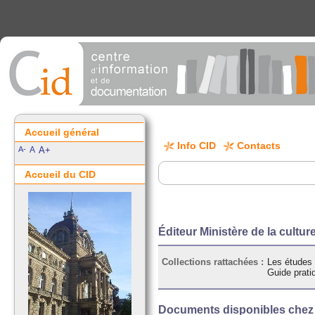
Accueil général
Info CID
Contacts
A-
A
A+
Accueil du CID
Éditeur Ministère de la cultu
Collections rattachées :
Les études
Guide pratiq
Documents disponibles chez c