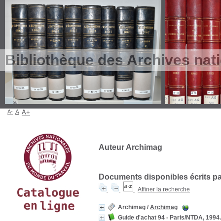
Bibliothèque des Archives nat
A-
A
A+
Auteur Archimag
Documents disponibles écrits par
Affiner la recherche
Archimag
/
Archimag
Guide d'achat 94 - Paris/NTDA, 1994.