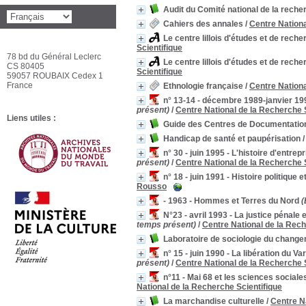
Audit du Comité national de la reche
Cahiers des annales
/
Centre Nationa
Le centre lillois d'études et de re
Scientifique
78 bd du Général Leclerc
Le centre lillois d'études et de re
CS 80405
Scientifique
59057 ROUBAIX Cedex 1
France
Ethnologie française
/
Centre Nationa
n° 13-14 - décembre 1989-janvier 1
présent)
/
Centre National de la Recherche 
Liens utiles :
Guide des Centres de Documentation e
Handicap de santé et paupérisation
n° 30 - juin 1995 - L'histoire d'entre
présent)
/
Centre National de la Recherche 
n° 18 - juin 1991 - Histoire politique 
Rousso
- 1963 - Hommes et Terres du Nord
(
N°23 - avril 1993 - La justice pénale
temps présent)
/
Centre National de la Rech
Laboratoire de sociologie du changem
n° 15 - juin 1990 - La libération du 
présent)
/
Centre National de la Recherche 
n°11 - Mai 68 et les sciences sociale
National de la Recherche Scientifique
La marchandise culturelle
/
Centre N