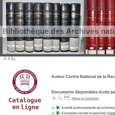
Bibliothèque des Archives nat
A-
A
A+
Auteur Centre National de la Rec
Documents disponibles écrits par
Affiner la recherche
Activité professionnelle de la femme
Ascension sociale et pauvreté
/
Cent