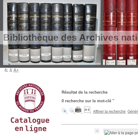
Bibliothèque des Archives nat
A-
A
A+
Résultat de la recherche
0
recherche sur le mot-clé
''
Affiner la recherche
Génére