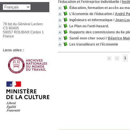
l'éducation et l'entreprise individuelle
/
Insti
Éducation, formation et accès au mar
L'économie de l'éducation
/
André P
Ingénieurs et informatique
/
Jean-Lou
78 bd du Général Leclerc
Le Plan ou l'anti-hasard.
CS 80405
59057 ROUBAIX Cedex 1
Rapports des commissions du 6e pla
France
Santé mon cher souci
/
Béatrice Majn
Les travailleurs et l'économie
Liens utiles :
1