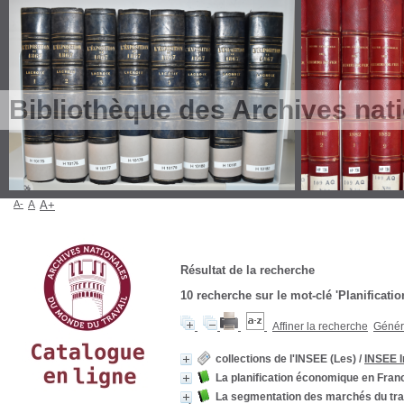
Bibliothèque des Archives nat
A-
A
A+
Résultat de la recherche
10
recherche sur le mot-clé
'Planificatio
Affiner la recherche
Génére
collections de l'INSEE (Les)
/
INSEE I
La planification économique en Fran
La segmentation des marchés du travail