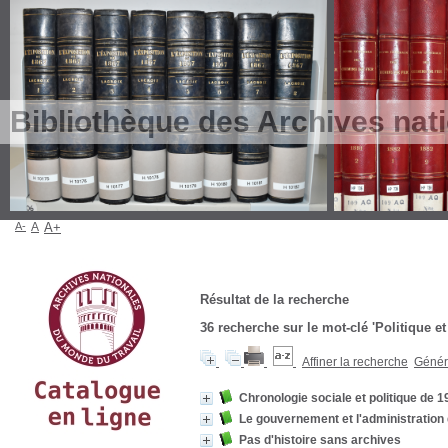
Bibliothèque des Archives nat
A-
A
A+
Résultat de la recherche
36
recherche sur le mot-clé
'Politique e
Affiner la recherche
Génére
Chronologie sociale et politique de 1
Le gouvernement et l'administration 
Pas d'histoire sans archives