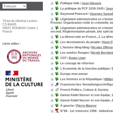
Politique folle
/
Jean Glavany
La politique du PCF 1939-1945
/
Jean
Raymond Poincaré
/
Georges Samn
Législation administrative et criminel
78 bd du Général Leclerc
Premier. Organisation civile et criminelle, lo
CS 80405
59057 ROUBAIX Cedex 1
Législation administrative et criminel
France
second. Réglementation pénale, lois spécia
La démocratie en France., 2. La dém
Les dessinateurs du peuple
/
Henri P
Liens utiles :
L'histoire bling-bling
/
Nicolas Offens
Les années Reagan
/
Nicole Bernhe
CGT
/
Roger Linet
Le courage de réformer
L'économie de la fonction publique
/
Europa mon amour
Les femmes et la République
/
Willi
Französisches Verwaltungsschriftgu
French Politics, Culture & Society
Gamal Abdel Nasser et son équipe, 1.
Gamal Abdel Nasser et son équipe, 2.
À gauche
/
Pierre Mauroy
N°88 - 1er trimestre 1998 - Indonésie