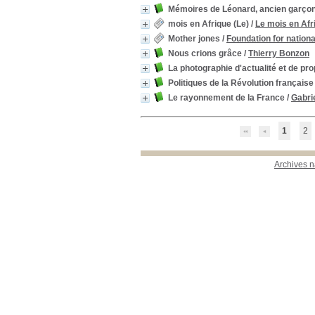
Mémoires de Léonard, ancien garço
mois en Afrique (Le)
/
Le mois en Afr
Mother jones
/
Foundation for nation
Nous crions grâce
/
Thierry Bonzon
La photographie d'actualité et de p
Politiques de la Révolution française
Le rayonnement de la France
/
Gabri
1
2
Archives n