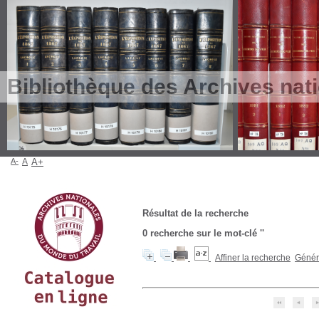
Bibliothèque des Archives nat
A-
A
A+
Résultat de la recherche
0
recherche sur le mot-clé
''
Affiner la recherche
Génére