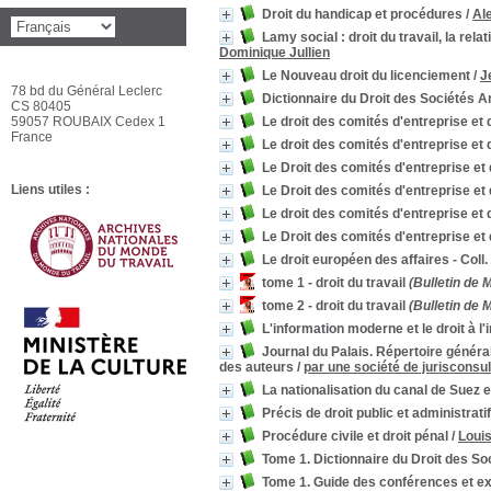
Droit du handicap et procédures
/
Al
Lamy social : droit du travail, la rela
Dominique Jullien
Le Nouveau droit du licenciement
/
J
78 bd du Général Leclerc
Dictionnaire du Droit des Sociétés
CS 80405
59057 ROUBAIX Cedex 1
Le droit des comités d'entreprise et
France
Le droit des comités d'entreprise et
Le Droit des comités d'entreprise e
Liens utiles :
Le Droit des comités d'entreprise e
Le droit des comités d'entreprise et
Le Droit des comités d'entreprise e
Le droit européen des affaires - Coll.
tome 1 - droit du travail
(Bulletin de 
tome 2 - droit du travail
(Bulletin de 
L'information moderne et le droit à l'
Journal du Palais. Répertoire général 
des auteurs
/
par une société de jurisconsul
La nationalisation du canal de Suez et
Précis de droit public et administratif
Procédure civile et droit pénal
/
Louis
Tome 1. Dictionnaire du Droit des 
Tome 1. Guide des conférences et exe