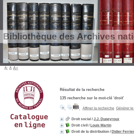
Bibliothèque des Archives nat
A-
A
A+
Résultat de la recherche
135
recherche sur le mot-clé
'droit'
Affiner la recherche
Générer le 
Droit social
/
J.J. Dupeyroux
Droit civil
/
Louis Martin
Droit de la distribution
/
Didier Ferrie