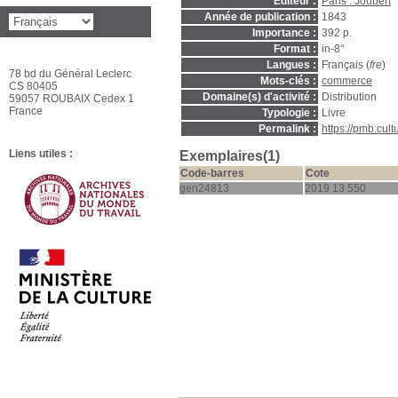
Editeur :
Paris : Joubert
Année de publication :
1843
Importance :
392 p.
Format :
in-8°
Langues :
Français (
fre
)
78 bd du Général Leclerc
Mots-clés :
commerce
CS 80405
Domaine(s) d'activité :
Distribution
59057 ROUBAIX Cedex 1
France
Typologie :
Livre
Permalink :
https://pmb.cul
Liens utiles :
Exemplaires(1)
Code-barres
Cote
gen24813
2019 13 550