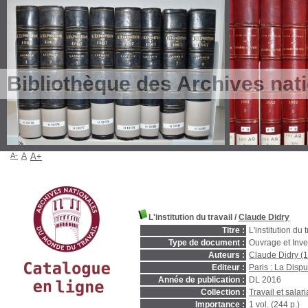
Bibliothèque des Archives nat
A-
A
A+
L'institution du travail
/
Claude Didry
Titre :
L'institution du t
Type de document :
Ouvrage et Inve
Auteurs :
Claude Didry (19
Editeur :
Paris : La Dispu
Année de publication :
DL 2016
Collection :
Travail et salari
Importance :
1 vol. (244 p.)