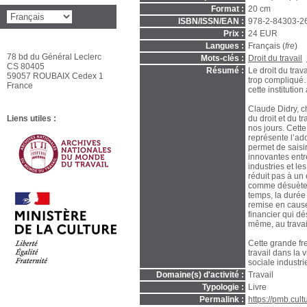
Format :
20 cm
ISBN/ISSN/EAN :
978-2-84303-2
Prix :
24 EUR
Langues :
Français (
fre
)
78 bd du Général Leclerc
Mots-clés :
Droit du travail
CS 80405
Résumé :
Le droit du trava
59057 ROUBAIX Cedex 1
trop compliqué… 
France
cette institutio
Claude Didry, c
Liens utiles :
du droit et du t
nos jours. Cett
représente l’ad
permet de saisi
innovantes entre
industries et le
réduit pas à un
comme désuètes,
temps, la durée 
remise en cause
financier qui dé
même, au travai
Cette grande fr
travail dans la 
sociale industrie
Domaine(s) d'activité :
Travail
Typologie :
Livre
Permalink :
https://pmb.cul