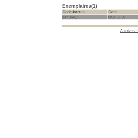
Exemplaires(1)
Code-barres
Cote
gen36025
US4 (DID)
Archives n