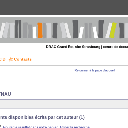
DRAC Grand Est, site Strasbourg | centre de doc
CID
Contacts
Retourner à la page d'accueil
 FNAU
s disponibles écrits par cet auteur (
1
)
Ajouter le résultat dans votre panier
Affiner la recherche