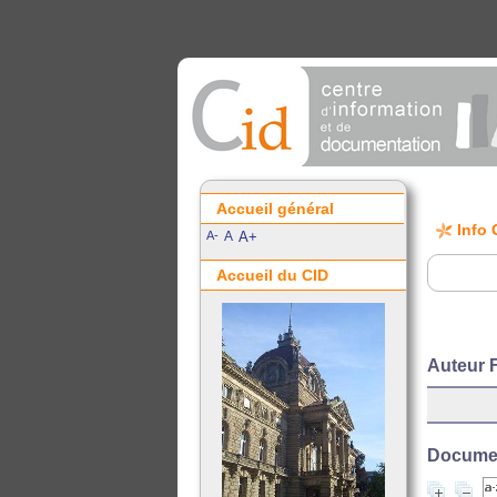
Accueil général
Info 
A-
A
A+
Accueil du CID
Auteur
Document