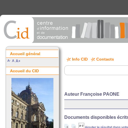
Accueil général
Info CID
Contacts
A-
A
A+
Accueil du CID
Auteur Françoise PAONE
Documents disponibles écrits 
Ajouter le résultat dans vot