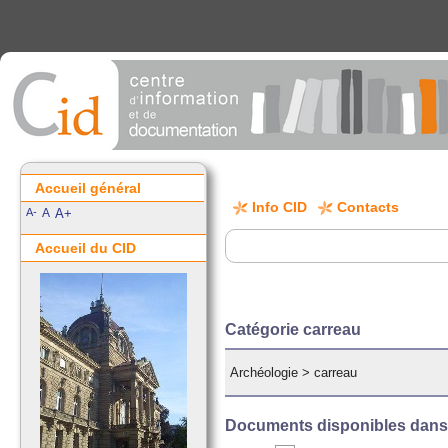
Accueil général
Info CID
Contacts
A-
A
A+
Accueil du CID
Catégorie carreau
Archéologie
>
carreau
Documents disponibles dans c