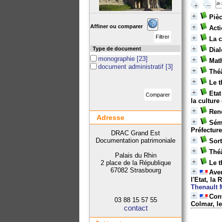
Pièc
Affiner ou comparer
Acti
La c
Type de document
Dial
monographie
[23]
Mat
document administratif
[3]
Thé
Le t
Etat
la cultur
Reno
Adresse
Sémi
Préfectur
DRAC Grand Est
Documentation patrimoniale
Sort
Théâ
Palais du Rhin
2 place de la République
Le t
67082 Strasbourg
Aven
l'Etat, la
Thenault 
Conv
03 88 15 57 55
Colmar, le
contact