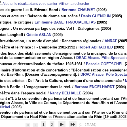
Ajouter le résultat dans votre panier
Affiner la recherche
es de guerre I et II. Edward Bond
/
Bertrand CHAUVET
(2006)
ons et acteurs : Raisons du drame sur scène
/
Denis GUENOUN
(2005)
ritique, le critique
/
Emilienne BANETH-NOUIALHETAS
(2005)
oguer : Un nouveau partage des voix. Vol I : Dialogismes
(2005)
hias Langhoff
/
Odette ASLAN
(2005)
âtre-éducation, un mode d'emploi : Rencontres régionales
/
ANRAT
(2005
héâtre et le Prince : I - L'embellie 1981-1992
/
Robert ABIRACHED
(2005)
 des lieux des établissements d'enseignement de la musique, de la danse 
e et de la communication en région Alsace.
/
DRAC Alsace. Pôle Spectacl
uveau et décentralisation du théâtre 1945-1981
/
Pascale GOETSCHEL
(
naire d'information et de concertation : "Décentralisation des enseigne
e du Bas-Rhin. [Dossier d'accompagnement].
/
DRAC Alsace. Pôle Specta
ie des artistes : De l'Art à la Culture, chronique d'une chute annoncée
/
tre à Berlin : L'engagement dans le réel.
/
Barbara ENGELHARDT
(2004)
héâtre dans l'espace social
/
Nancy DELHALLE
(2004)
ant n°1 à la convention de partenariat et de financement portant sur l'At
 Région Alsace, la Ville de Colmar, le Département du Haut-Rhin et l'Asso
Michel
(2003)
ention de partenariat et de financement portant sur l'Atelier du Rhin entr
 Département du Haut-Rhin et l'Association atelier du Rhin [19 août 2003
1
2
(1 - 15 / 26)