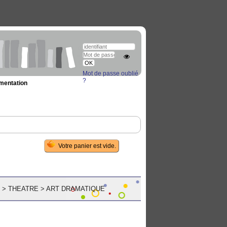
Mot de passe oublié
?
umentation
S
>
THEATRE
>
ART DRAMATIQUE