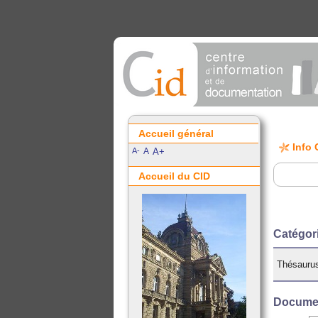
Accueil général
Info 
A-
A
A+
Accueil du CID
Catégo
Thésaurus
Documen