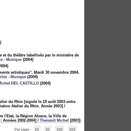
)
et du théâtre labellisés par le ministère de
es - Musique
(2004)
2004)
ments artistiques". Mardi 30 novembre 2004.
cles - Musique
(2004)
Michel DEL CASTILLO
(2004)
elier du Rhin [signée le 19 août 2003 entre
ciation Atelier du Rhin. Année 2003]
/
e l'Etat, la Région Alsace, la Ville de
 : Années 2002-2004]
/
Thenault Michel
(2003)
Par page :
25
50
100
200