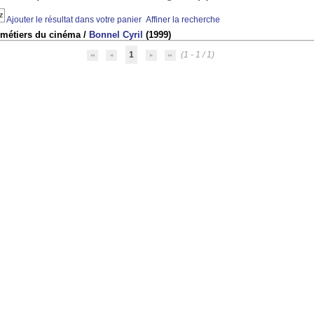
Ajouter le résultat dans votre panier
Affiner la recherche
 métiers du cinéma
/
Bonnel Cyril
(1999)
1
(1 - 1 / 1)