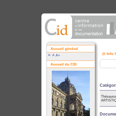
Accueil général
Info 
A-
A
A+
Accueil du CID
Catégo
Thésaurus
ARTISTI
Documen