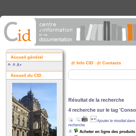
Accueil général
Info CID
Contacts
A-
A
A+
Accueil du CID
Résultat de la recherche
4
recherche sur le tag
'Conso
Ajouter le résultat dans
recherche
Acheter en ligne des produits 