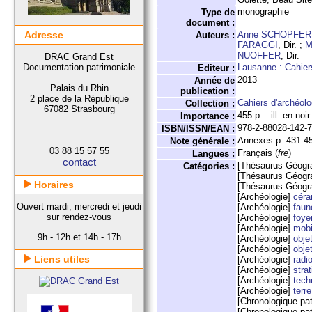
monographie
Type de
document :
Adresse
Anne SCHOPFER
Auteurs :
FARAGGI
, Dir. ;
M
NUOFFER
, Dir.
DRAC Grand Est
Documentation patrimoniale
Lausanne : Cahier
Editeur :
2013
Année de
Palais du Rhin
publication :
2 place de la République
Cahiers d'archéol
Collection :
67082 Strasbourg
455 p. : ill. en noi
Importance :
978-2-88028-142-
ISBN/ISSN/EAN :
Annexes p. 431-454
Note générale :
03 88 15 57 55
Français (
fre
)
Langues :
contact
[Thésaurus Géogr
Catégories :
[Thésaurus Géogr
Horaires
[Thésaurus Géogr
[Archéologie]
céra
Ouvert mardi, mercredi et jeudi
[Archéologie]
faun
sur rendez-vous
[Archéologie]
foye
[Archéologie]
mobi
9h - 12h et 14h - 17h
[Archéologie]
obje
[Archéologie]
obje
Liens utiles
[Archéologie]
radi
[Archéologie]
stra
[Archéologie]
tech
[Archéologie]
terre
[Chronologique pa
[Chronologique pa