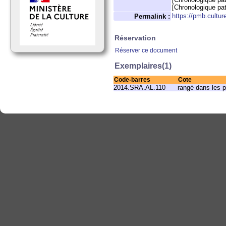
[Chronologique pa
https://pmb.cultur
Permalink :
Réservation
Réserver ce document
Exemplaires(1)
Code-barres
Cote
2014.SRA.AL.110
rangé dans les p