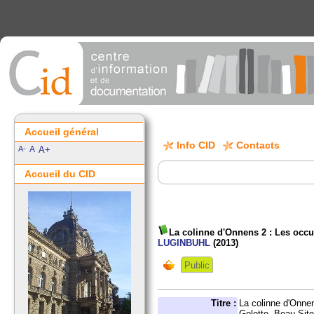
Accueil général
Info CID
Contacts
A-
A
A+
Accueil du CID
La colinne d'Onnens 2 : Les occu
LUGINBUHL
(2013)
Public
Titre :
La colinne d'Onnen
Golette, Beau Sit