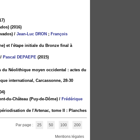
17)
ados)
(2016)
lvados)
/
Jean-Luc DRON
;
François
) et l'étape initiale du Bronze final à
/
Pascal DEPAEPE
(2015)
es du Néolithique moyen occidental : actes du
oque international, Carcassonne, 28-30
04)
Pont-du-Château (Puy-de-Dôme)
/
Frédérique
ériodisation de l'Artenac, tome II : Planches
Par page :
25
50
100
200
Mentions légales