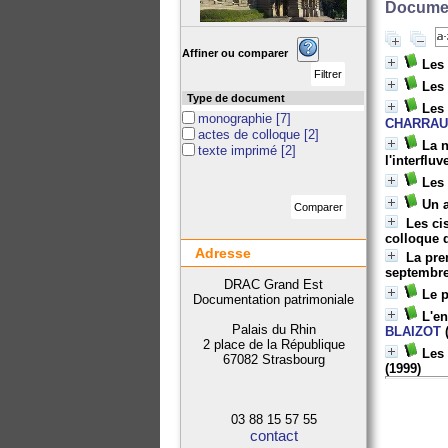
Documen
Affiner ou comparer
Les
Les
Type de document
Les
monographie
[7]
CHARRA
actes de colloque
[2]
La n
texte imprimé
[2]
l'interflu
Les 
Un 
Les ci
colloque 
Adresse
La pre
septembre
DRAC Grand Est
Le p
Documentation patrimoniale
L'e
Palais du Rhin
BLAIZOT
(
2 place de la République
Les 
67082 Strasbourg
(1999)
03 88 15 57 55
contact