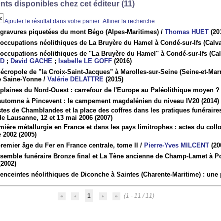
ts disponibles chez cet éditeur (
11
)
Ajouter le résultat dans votre panier
Affiner la recherche
 gravures piquetées du mont Bégo (Alpes-Maritimes)
/
Thomas HUET
(20
 occupations néolithiques de La Bruyère du Hamel à Condé-sur-Ifs (Calv
 occupations néolithiques de "La Bruyère du Hamel" à Condé-sur-Ifs (Ca
UD
;
David GACHE
;
Isabelle LE GOFF
(2016)
écropole de "la Croix-Saint-Jacques" à Marolles-sur-Seine (Seine-et-Marne
ve Saine-Yonne
/
Valérie DELATTRE
(2015)
plaines du Nord-Ouest : carrefour de l'Europe au Paléolithique moyen ?
automne à Pincevent : le campement magdalénien du niveau IV20
(2014)
stes de Chamblandes et la place des coffres dans les pratiques funérair
de Lausanne, 12 et 13 mai 2006
(2007)
mière métallurgie en France et dans les pays limitrophes : actes du coll
 2002
(2005)
remier âge du Fer en France centrale, tome II
/
Pierre-Yves MILCENT
(20
nsemble funéraire Bronze final et La Tène ancienne de Champ-Lamet à 
2002)
enceintes néolithiques de Diconche à Saintes (Charente-Maritime) : une p
1
(1 - 11 / 11)