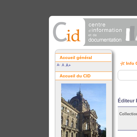
Accueil général
Info 
A-
A
A+
Accueil du CID
Éditeur 
Collectio