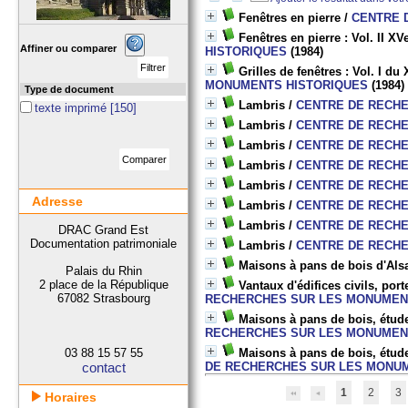
Fenêtres en pierre
/
CENTRE 
Fenêtres en pierre : Vol. II X
Affiner ou comparer
HISTORIQUES
(1984)
Grilles de fenêtres : Vol. I du
MONUMENTS HISTORIQUES
(1984)
Type de document
Lambris
/
CENTRE DE RECH
texte imprimé
[150]
Lambris
/
CENTRE DE RECH
Lambris
/
CENTRE DE RECH
Lambris
/
CENTRE DE RECH
Lambris
/
CENTRE DE RECH
Adresse
Lambris
/
CENTRE DE RECH
Lambris
/
CENTRE DE RECH
DRAC Grand Est
Documentation patrimoniale
Lambris
/
CENTRE DE RECH
Maisons à pans de bois d'Als
Palais du Rhin
2 place de la République
Vantaux d'édifices civils, por
67082 Strasbourg
RECHERCHES SUR LES MONUMEN
Maisons à pans de bois, études
RECHERCHES SUR LES MONUMEN
03 88 15 57 55
Maisons à pans de bois, études
contact
DE RECHERCHES SUR LES MONU
1
2
3
Horaires