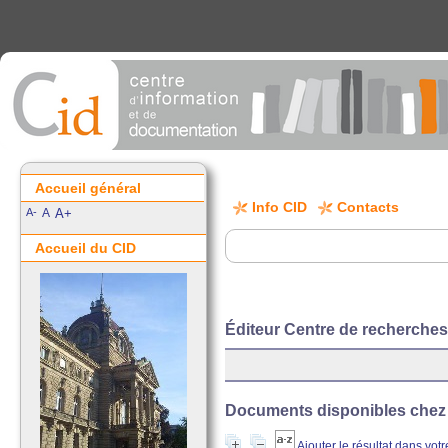
Accueil général
Info CID
Contacts
A-
A
A+
Accueil du CID
Éditeur Centre de recherche
Documents disponibles chez c
Ajouter le résultat dans vot