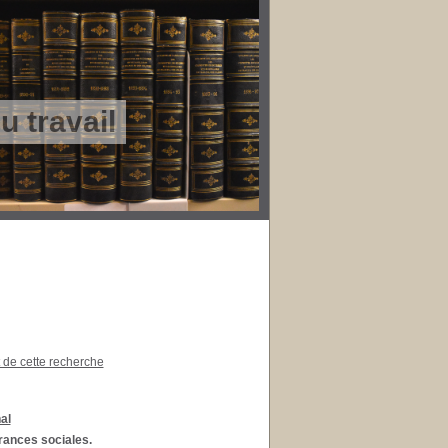
 travail
t de cette recherche
al
urances sociales.