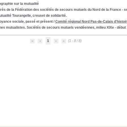
ographie sur la mutualité
ès de la Fédération des sociétés de secours mutuels du Nord de la France - se
tualité Tourangelle, creuset de solidarité.
oyance sociale, passé et présent
/
Comité régional Nord Pas-de-Calais d'histoir
es mutualistes. Sociétés de secours mutuels vendéennes, milieu XIXe - début 
1
(1 - 8 / 8)