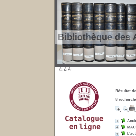
Bibliothèque des 
A-
A
A+
Résultat de
8
recherche
Anci
MACI
L'act