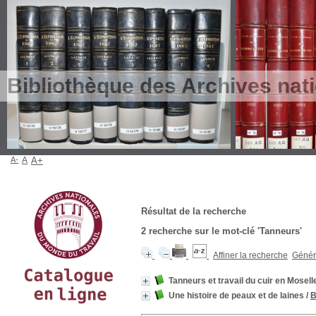
Bibliothèque des Archives nat
A-
A
A+
Résultat de la recherche
2
recherche sur le mot-clé
'Tanneurs'
Affiner la recherche
Génére
Tanneurs et travail du cuir en Mosel
Une histoire de peaux et de laines
/
B