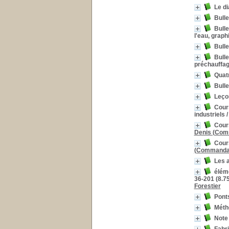
Le d
Bulle
Bulle
l'eau, grap
Bulle
Bulle
préchauffage
Quatr
Bulle
Leçon
Cour
industriels
Cours
Denis (Com
Cour
(Commanda
Les a
éléme
36-201 (8.7
Forestier
Ponts
Métho
Note 