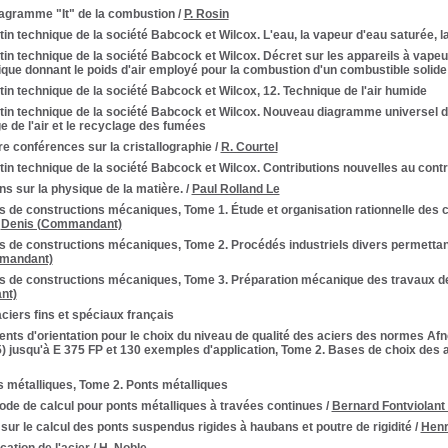
iagramme "It" de la combustion
/
P. Rosin
tin technique de la société Babcock et Wilcox. L'eau, la vapeur d'eau saturée, 
tin technique de la société Babcock et Wilcox. Décret sur les appareils à vap
hique donnant le poids d'air employé pour la combustion d'un combustible solide
tin technique de la société Babcock et Wilcox, 12. Technique de l'air humide
tin technique de la société Babcock et Wilcox. Nouveau diagramme universel de
 de l'air et le recyclage des fumées
e conférences sur la cristallographie
/
R. Courtel
tin technique de la société Babcock et Wilcox. Contributions nouvelles au cont
s sur la physique de la matière.
/
Paul Rolland Le
s de constructions mécaniques, Tome 1. Étude et organisation rationnelle des
/
Denis (Commandant)
 de constructions mécaniques, Tome 2. Procédés industriels divers permettant
mandant)
s de constructions mécaniques, Tome 3. Préparation mécanique des travaux d
nt)
ciers fins et spéciaux français
nts d'orientation pour le choix du niveau de qualité des aciers des normes Afn
5) jusqu'à E 375 FP et 130 exemples d'application, Tome 2. Bases de choix des 
 métalliques, Tome 2. Ponts métalliques
de de calcul pour ponts métalliques à travées continues
/
Bernard Fontviolant
sur le calcul des ponts suspendus rigides à haubans et poutre de rigidité
/
Henr