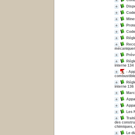
Cond
Disp
Code 
Mines
Prote
Code 
Régl
Recom
mécaniqueme
Préve
Régle
interne 134
- App
combustibl
Régle
interne 136
March
Appar
Appar
Les 
Trait
des constru
chimiques, e
Le d