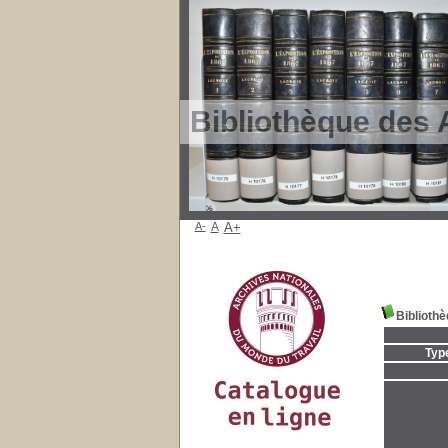
Bibliothèque des 
A-
A
A+
Bibliothè
Typ