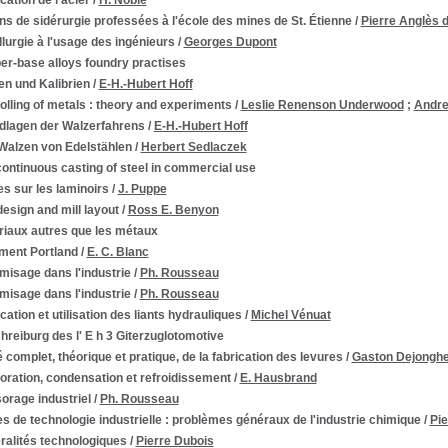
cation de l'acier
/
H. Noble
s de sidérurgie professées à l'école des mines de St. Étienne
/
Pierre Anglès d
lurgie à l'usage des ingénieurs
/
Georges Dupont
er-base alloys foundry practises
en und Kalibrien
/
E-H.-Hubert Hoff
olling of metals : theory and experiments
/
Leslie Renenson Underwood
;
Andr
dlagen der Walzerfahrens
/
E-H.-Hubert Hoff
Walzen von Edelstählen
/
Herbert Sedlaczek
ontinuous casting of steel in commercial use
s sur les laminoirs
/
J. Puppe
design and mill layout
/
Ross E. Benyon
riaux autres que les métaux
iment Portland
/
E. C. Blanc
misage dans l'industrie
/
Ph. Rousseau
misage dans l'industrie
/
Ph. Rousseau
cation et utilisation des liants hydrauliques
/
Michel Vénuat
reiburg des l' E h 3 Giterzuglotomotive
é complet, théorique et pratique, de la fabrication des levures
/
Gaston Dejongh
oration, condensation et refroidissement
/
E. Hausbrand
orage industriel
/
Ph. Rousseau
s de technologie industrielle : problèmes généraux de l'industrie chimique
/
Pie
ralités technologiques
/
Pierre Dubois