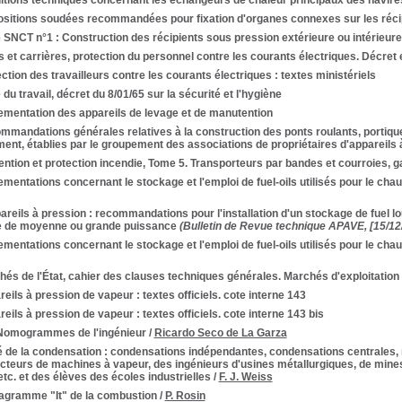
itions techniques concernant les échangeurs de chaleur principaux des navire
ositions soudées recommandées pour fixation d'organes connexes sur les réci
SNCT n°1 : Construction des récipients sous pression extérieure ou intérieure
 et carrières, protection du personnel contre les courants électriques. Décret e
ction des travailleurs contre les courants électriques : textes ministériels
du travail, décret du 8/01/65 sur la sécurité et l'hygiène
ementation des appareils de levage et de manutention
mandations générales relatives à la construction des ponts roulants, portiqu
nt, établies par le groupement des associations de propriétaires d'appareils à
ntion et protection incendie, Tome 5. Transporteurs par bandes et courroies, g
mentations concernant le stockage et l'emploi de fuel-oils utilisés pour le chauff
areils à pression : recommandations pour l'installation d'un stockage de fuel lo
e de moyenne ou grande puissance
(Bulletin de Revue technique APAVE, [15/12
mentations concernant le stockage et l'emploi de fuel-oils utilisés pour le chauff
és de l'État, cahier des clauses techniques générales. Marchés d'exploitation
eils à pression de vapeur : textes officiels. cote interne 143
eils à pression de vapeur : textes officiels. cote interne 143 bis
Nomogrammes de l'ingénieur
/
Ricardo Seco de La Garza
é de la condensation : condensations indépendantes, condensations centrales, re
cteurs de machines à vapeur, des ingénieurs d'usines métallurgiques, de mines
tc. et des élèves des écoles industrielles
/
F. J. Weiss
iagramme "It" de la combustion
/
P. Rosin