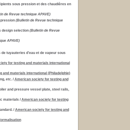
cipients sous pression et des chaudières en
tin de Revue technique APAVE)
 pression
(Bulletin de Revue technique
s design selection
(Bulletin de Revue
nique APAVE)
s de tuyauteries d'eau et de vapeur sous
ety for testing and materials international
g and materials international (Philadelphie)
ng, etc.
/
American society for testing and
ler and pressure vessel plate, steel rails,
ic materials
/
American society for testing
tandard.
/
American society for testing and
Normalisation