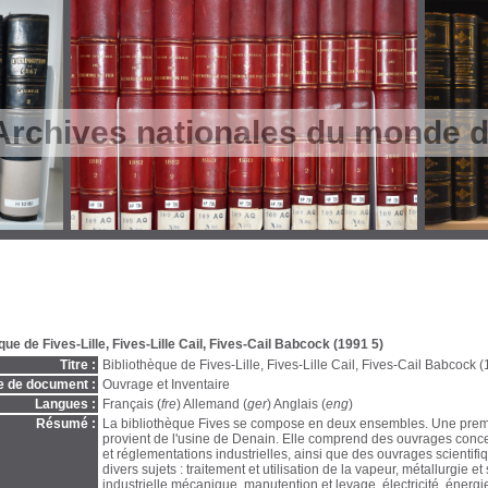
Archives nationales du monde du
que de Fives-Lille, Fives-Lille Cail, Fives-Cail Babcock (1991 5)
Titre :
Bibliothèque de Fives-Lille, Fives-Lille Cail, Fives-Cail Babcock 
e de document :
Ouvrage et Inventaire
Langues :
Français (
fre
) Allemand (
ger
) Anglais (
eng
)
Résumé :
La bibliothèque Fives se compose en deux ensembles. Une premi
provient de l'usine de Denain. Elle comprend des ouvrages conc
et réglementations industrielles, ainsi que des ouvrages scientif
divers sujets : traitement et utilisation de la vapeur, métallurgie et
industrielle,mécanique, manutention et levage, électricité, énergi