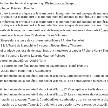
duction to chemical engineering
/
Walter Lucius Badger
échage
/
Friedrich Kneule
 théorique et pratique sur le transport et la manutention mécanique de matéri
t pratique sur le transport et la manutention mécanique de matériaux et march
 théorique et pratique sur le transport et la manutention mécanique de matéri
t pratique sur le transport et la manutention mécanique de matériaux et march
eils de levage, de manutention et de transports mécaniques industriels
/
Étien
ention et levage dans l'industrie
/
Jean Gillmann
lliages durs à base de carbures métalliques
/
André Pernollet
I & II. Traité de la machine à vapeur
/
Robert Henry Thurston
el pratique des essais de machines et chaudières à vapeur
/
Robert Henry Thu
ines à vapeur
/
Eugène-Laurent-Maurice Poincet
foyers de chaudières
/
André Turin
tte contre les fumées, poussières et gaz toxiques
/
René Humery
2. Les fours industriels
/
A. Schubert
tin technique de la société Babcock et Wilcox, 6. Eaux industrielles - Eaux de 
tin technique de la société Babcock et Wilcox, 11. Les combustibles minéraux e
tin technique de la société Babcock et Wilcox, 17. Conception actuelle des sur
tin technique de la société Babcock et Wilcox, 13. Les chaudières de récupérat
chaudières à vapeur, Tome 1. Combustibles, combustion, transmission de la ch
haudières à vapeur, Tome 2. Circulation, construction, divers types de chaud