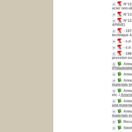
N°12 
acier non a
N°13 
N°121
APAVE)
- 197
technique 
- s.d
- s.d
- 196
pression su
Annua
(Philadelphi
Annu
Annua
materials in
Annua
etc.
/
Americ
Annua
and material
Annu
materials in
Recu
Steel