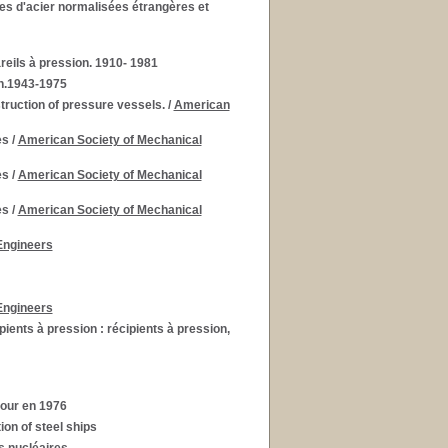
es d'acier normalisées étrangères et
reils à pression. 1910- 1981
on.1943-1975
truction of pressure vessels.
/
American
es
/
American Society of Mechanical
es
/
American Society of Mechanical
es
/
American Society of Mechanical
Engineers
Engineers
ents à pression : récipients à pression,
jour en 1976
ion of steel ships