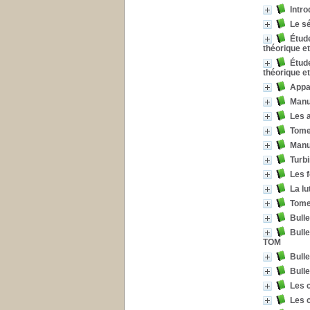
Intro
Le s
Étude
théorique e
Étude
théorique e
Appar
Manut
Les a
Tome 
Manu
Turb
Les 
La lu
Tome 
Bulle
Bulle
TOM
Bulle
Bulle
Les 
Les c