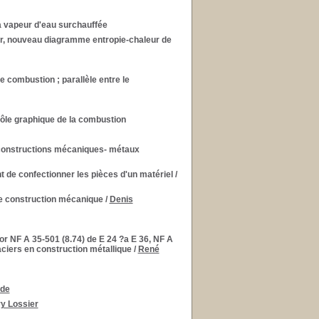
la vapeur d'eau surchauffée
eur, nouveau diagramme entropie-chaleur de
 combustion ; parallèle entre le
rôle graphique de la combustion
 constructions mécaniques- métaux
 de confectionner les pièces d'un matériel
/
e construction mécanique
/
Denis
or NF A 35-501 (8.74) de E 24 ?a E 36, NF A
aciers en construction métallique
/
René
 de
y Lossier