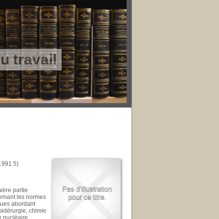
 travail
(1991 5)
ère partie
ernant les normes
iques abordant
 sidérurgie, chimie
e nucléaire.