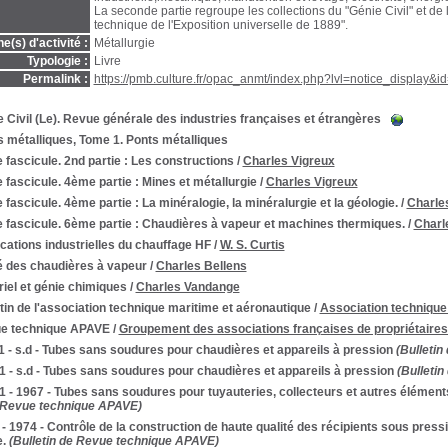
La seconde partie regroupe les collections du "Génie Civil" et de
technique de l'Exposition universelle de 1889".
(s) d'activité :
Métallurgie
Typologie :
Livre
Permalink :
https://pmb.culture.fr/opac_anmt/index.php?lvl=notice_display&
 Civil (Le). Revue générale des industries françaises et étrangères
 métalliques, Tome 1. Ponts métalliques
fascicule. 2nd partie : Les constructions
/
Charles Vigreux
fascicule. 4ème partie : Mines et métallurgie
/
Charles Vigreux
fascicule. 4ème partie : La minéralogie, la minéralurgie et la géologie.
/
Charle
 fascicule. 6ème partie : Chaudières à vapeur et machines thermiques.
/
Charl
cations industrielles du chauffage HF
/
W. S. Curtis
é des chaudières à vapeur
/
Charles Bellens
iel et génie chimiques
/
Charles Vandange
tin de l'association technique maritime et aéronautique
/
Association technique
e technique APAVE
/
Groupement des associations françaises de propriétaires 
 - s.d - Tubes sans soudures pour chaudières et appareils à pression
(Bulletin
 - s.d - Tubes sans soudures pour chaudières et appareils à pression
(Bulleti
 - 1967 - Tubes sans soudures pour tuyauteries, collecteurs et autres élément
e Revue technique APAVE)
- 1974 - Contrôle de la construction de haute qualité des récipients sous pres
.
(Bulletin de Revue technique APAVE)