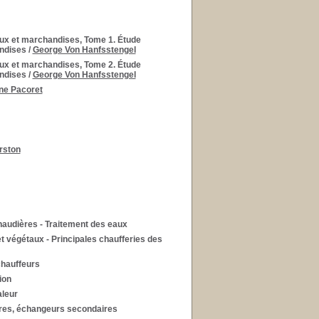
aux et marchandises, Tome 1. Étude
andises
/
George Von Hanfsstengel
aux et marchandises, Tome 2. Étude
andises
/
George Von Hanfsstengel
ne Pacoret
rston
chaudières - Traitement des eaux
t végétaux - Principales chaufferies des
chauffeurs
ion
aleur
ières, échangeurs secondaires