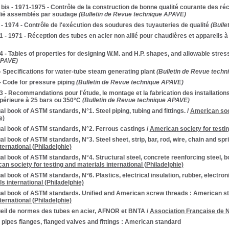
bis - 1971-1975 - Contrôle de la construction de bonne qualité courante des ré
llié assemblés par soudage
(Bulletin de Revue technique APAVE)
- 1974 - Contrôle de l'exécution des soudures des tuyauteries de qualité
(Bulle
 - 1971 - Réception des tubes en acier non allié pour chaudières et appareils à
4 - Tables of properties for designing W.M. and H.P. shapes, and allowable stres
APAVE)
 - Specifications for water-tube steam generating plant
(Bulletin de Revue tech
 - Code for pressure piping
(Bulletin de Revue technique APAVE)
3 - Recommandations pour l'étude, le montage et la fabrication des installation
périeure à 25 bars ou 350°C
(Bulletin de Revue technique APAVE)
l book of ASTM standards, N°1. Steel piping, tubing and fittings.
/
American soci
e)
al book of ASTM standards, N°2. Ferrous castings
/
American society for testin
l book of ASTM standards, N°3. Steel sheet, strip, bar, rod, wire, chain and spri
ternational (Philadelphie)
l book of ASTM standards, N°4. Structural steel, concrete reenforcing steel, boi
an society for testing and materials international (Philadelphie)
l book of ASTM standards, N°6. Plastics, electrical insulation, rubber, electron
s international (Philadelphie)
al book of ASTM standards. Unified and American screw threads : American s
ternational (Philadelphie)
eil de normes des tubes en acier, AFNOR et BNTA
/
Association Française de 
 pipes flanges, flanged valves and fittings : American standard