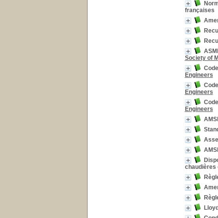
Norme
françaises
Ameri
Recue
Recue
ASME 
Society of 
Code
Engineers
Code
Engineers
Code
Engineers
AMSE
Stan
Asse
AMSE
Dispo
chaudières 
Règle
Ameri
Règle
Lloyd