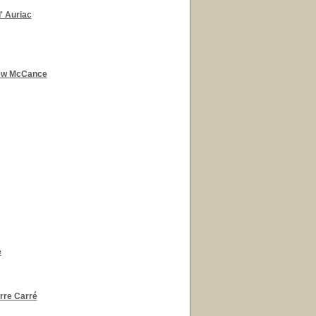
' Auriac
ew McCance
e
rre Carré