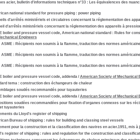
s acier, bulletin d'informations techniques n°33 : Les équivalences des nuanc
can national standard for pressure piping : power piping
ils d'arrêtés ministériels et circulaires concernant la réglementation des appa
il d'arrêtés ministériels concernant la réglementation des appareils à pressi
boiler and pressure vessel code, American national standard : Rules for cons
Mechanical Engineers
 ASME : Récipients non soumis à la flamme, traduction des normes américain
 ASME : Récipients non soumis à la flamme, traduction des normes américain
 ASME : Récipients non soumis à la flamme, traduction des normes américain
 boiler and pressure vessel code, addenda
/
American Society of Mechanical 
dard tema : construction des échangeurs de chaleur
mblages soudés recommandés pour tuyauteries
 boiler and pressure vessel code, addenda
/
American Society of Mechanical 
sitions soudées recommandées pour fixation d'organes connexes sur les récipi
et tuyauteries
ments du Lloyd's register of shipping
can Bureau of shipping : rules for building and classing steel vessels
ment pour la construction et la classification des navires en acier.1951, mis à 
's register of shipping : rules and regulation for the construction and classificat