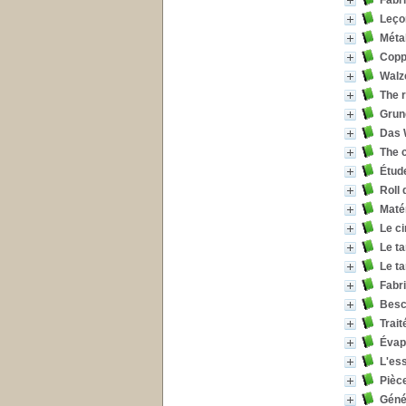
Fabri
Leçon
Métal
Copp
Walz
The r
Grun
Das 
The c
Étude
Roll 
Maté
Le c
Le ta
Le ta
Fabri
Besch
Trait
Évap
L'ess
Pièce
Géné