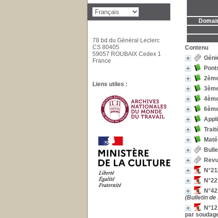
Domaine
78 bd du Général Leclerc
CS 80405
Contenu
59057 ROUBAIX Cedex 1
Génie
France
Ponts
2ème 
Liens utiles :
3ème 
4ème 
6ème
Appli
Trait
Matér
Bulle
Revu
N°211
N°221
N°421
(Bulletin d
N°12 
par soudage