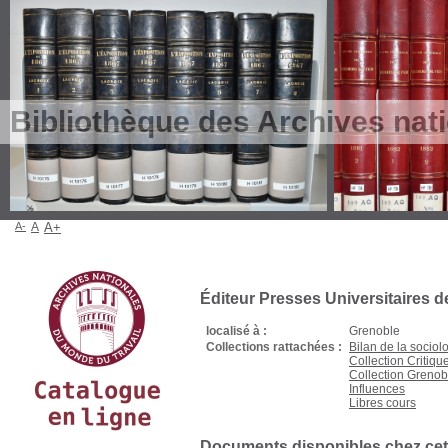
Bibliothèque des Archives nat
A-
A
A+
Éditeur Presses Universitaires 
localisé à :
Grenoble
Collections rattachées :
Bilan de la sociolo
Collection Critique
Collection Grenob
Influences
Libres cours
Documents disponibles chez cet 