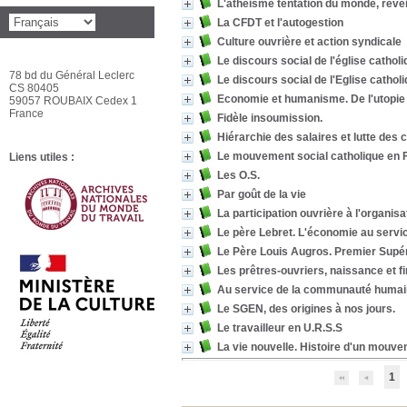
L'athéisme tentation du monde, révei
La CFDT et l'autogestion
Culture ouvrière et action syndicale
Le discours social de l'église cathol
78 bd du Général Leclerc
Le discours social de l'Eglise catho
CS 80405
Economie et humanisme. De l'utopie
59057 ROUBAIX Cedex 1
France
Fidèle insoumission.
Hiérarchie des salaires et lutte des 
Le mouvement social catholique en 
Liens utiles :
Les O.S.
Par goût de la vie
La participation ouvrière à l'organisa
Le père Lebret. L'économie au serv
Le Père Louis Augros. Premier Supér
Les prêtres-ouvriers, naissance et fi
Au service de la communauté huma
Le SGEN, des origines à nos jours.
Le travailleur en U.R.S.S
La vie nouvelle. Histoire d'un mouve
1