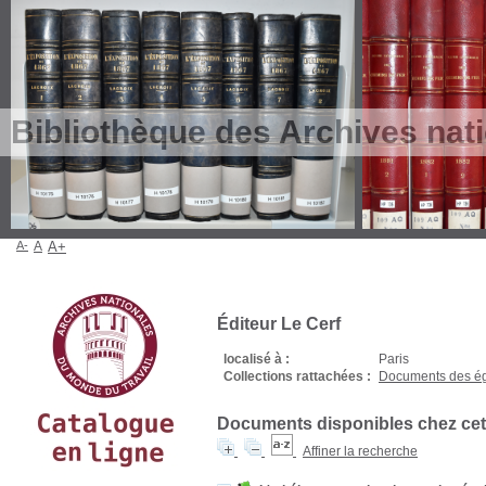
Bibliothèque des Archives nat
A-
A
A+
Éditeur Le Cerf
localisé à :
Paris
Collections rattachées :
Documents des ég
Documents disponibles chez cet 
Affiner la recherche