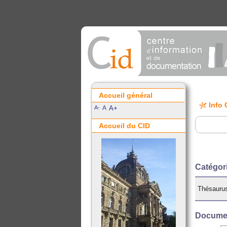
Accueil général
Info 
A-
A
A+
Accueil du CID
Catégor
Thésauru
Documen