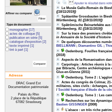
Ajouter le résultat dans vot
Le Musée Gallo-Romain de Bies
([18/11/2019])
Affiner ou comparer
Spätantike Grossbauten in Bie
Württemberg, 81 ([18/11/2019])
Type de document
Spätrömische Beinartefakte au
Württemberg, 81 ([18/11/2019])
monographie
[17]
Sur la trace des premiers chrét
actes de colloque
[5]
in Annuaire de la Société d'histoire 
publication en série
[5]
catalogue d'exposition
[2]
De quelques découvertes numér
texte imprimé
[1]
BIELLMANN
;
Diamantino GIL
;
Thi
tiré à part
[1]
Oedenburg. Fouilles français
(2018)
Aspects de la Romanisation dans 
Carpologia : Articles réunis à 
par Bibracte, Centre archéologique 
Glux-en-Glenne
(2011)
Adresse
Oedenburg. Tome 2 : L'agglomé
Actes du congrès de Colmar, 21-
DRAC Grand Est
militaires, sites civils : échanges,
Documentation patrimoniale
/
Société française d'étude de la c
Palais du Rhin
Oedenburg. Tome 1 : Les camp
2 place de la République
Recherches sur les dynamiques
67082 Strasbourg
Bastien GISSINGER
(2008)
L'alsace : un très riche patr