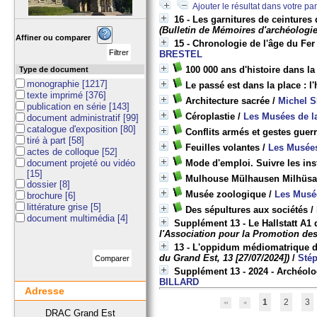
Ajouter le résultat dans votre pa
16 - Les garnitures de ceintures
(Bulletin de Mémoires d'archéologie
Affiner ou comparer
15 - Chronologie de l'âge du Fer
BRESTEL
100 000 ans d'histoire dans l
Type de document
monographie
[1217]
Le passé est dans la place : l
texte imprimé
[376]
Architecture sacrée
/
Michel 
publication en série
[143]
Céroplastie
/
Les Musées de la
document administratif
[99]
catalogue d'exposition
[80]
Conflits armés et gestes guerr
tiré à part
[58]
Feuilles volantes
/
Les Musées
actes de colloque
[52]
document projeté ou vidéo
Mode d'emploi. Suivre les inst
[15]
Mulhouse Mülhausen Milhüsa. 
dossier
[8]
Musée zoologique
/
Les Musée
brochure
[6]
littérature grise
[5]
Des sépultures aux sociétés
/
document multimédia
[4]
Supplément 13 - Le Hallstatt A1 
l'Association pour la Promotion de
13 - L'oppidum médiomatrique d
du Grand Est, 13 [27/07/2024])
/
Sté
Supplément 13 - 2024 - Archéolo
BILLARD
Adresse
1
2
3
DRAC Grand Est