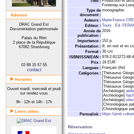
Production et diff
Titre :
Fontenay-sur-Loin
monographie
Type de
Adresse
document :
Marie-France CR
Auteurs :
DRAC Grand Est
Tours : Ed. FERA
Editeur :
Documentation patrimoniale
2016
Année de
publication :
Palais du Rhin
152 p.
Importance :
2 place de la République
ill. en noir et en co
Présentation :
67082 Strasbourg
30 cm
Format :
978-2-913272-48-
ISBN/ISSN/EAN :
19 EUR
Prix :
03 88 15 57 55
Français (
fre
)
Langues :
contact
[Thésaurus Géogr
Catégories :
[Thésaurus Géogr
Horaires
[Thésaurus Géogr
[Thésaurus Géogr
Ouvert mardi, mercredi et jeudi
[Archéologie]
ateli
sur rendez-vous
[Archéologie]
hac
[Archéologie]
sile
9h - 12h et 14h - 17h
[Chronologique pa
[Chronologique pa
Liens utiles
https://pmb.cultur
Permalink :
Réservation