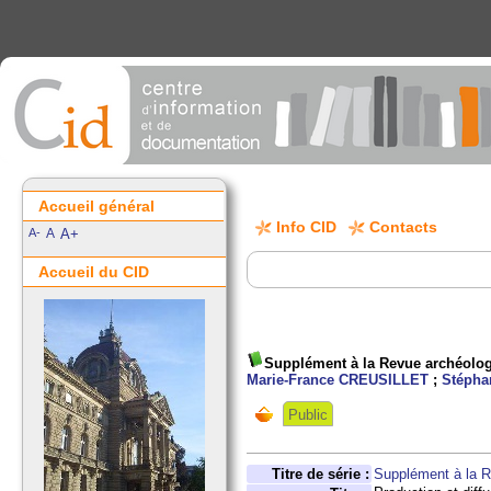
Accueil général
Info CID
Contacts
A-
A
A+
Accueil du CID
Supplément à la Revue archéologi
Marie-France CREUSILLET
;
Stéph
Public
Titre de série :
Supplément à la R