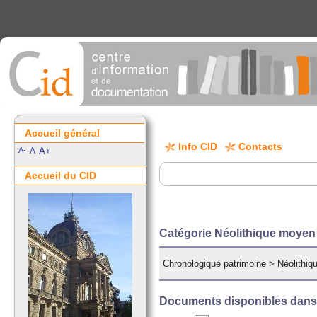
Accueil général
Info CID
Contacts
A-
A
A+
Accueil du CID
Catégorie Néolithique moyen
Chronologique patrimoine
>
Néolithi
Documents disponibles dans c