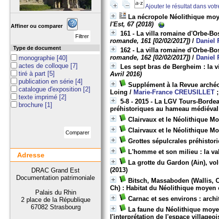
Ajouter le résultat dans vot
La nécropole Néolithique mo
l'Est, 67 (2018)
Affiner ou comparer
161 - La villa romaine d'Orbe-B
romande, 161 [02/02/2017])
/
Daniel
Type de document
162 - La villa romaine d'Orbe-B
romande, 162 [02/02/2017])
/
Daniel
monographie
[40]
actes de colloque
[7]
Les sept bras de Bergheim : la 
tiré à part
[5]
Avril 2016)
publication en série
[4]
Supplément à la Revue archéol
catalogue d'exposition
[2]
Loing
/
Marie-France CREUSILLET
texte imprimé
[2]
5-8 - 2015 - La LGV Tours-Bordea
brochure
[1]
préhistoriques au hameau médiéval
Clairvaux et le Néolithique 
Clairvaux et le Néolithique 
Grottes sépulcrales préhistor
L'homme et son milieu : la va
Adresse
La grotte du Gardon (Ain), vo
(2013)
DRAC Grand Est
Documentation patrimoniale
Bitsch, Massaboden (Wallis, C
Ch) : Habitat du Néolithique moyen
Palais du Rhin
Carnac et ses environs : arch
2 place de la République
67082 Strasbourg
La faune du Néolithique moye
l'interprétation de l'espace villageoi