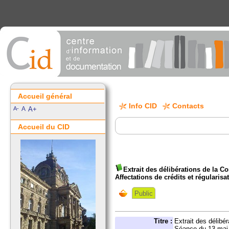
Accueil général
Info CID
Contacts
A-
A
A+
Accueil du CID
Extrait des délibérations de la 
Affectations de crédits et régularis
Public
Titre :
Extrait des délib
Séance du 13 mai 2