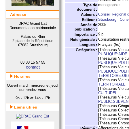
monographie
Type de
document :
Adresse
Conseil Régional 
Auteurs :
Strasbourg : Conse
Editeur :
DRAC Grand Est
2005
Année de
Documentation patrimoniale
publication :
9 p.
Importance :
Palais du Rhin
Consultation restr
Note générale :
2 place de la République
Français (
fre
)
Langues :
67082 Strasbourg
[Thésaurus Vie cul
Catégories :
PUBLIQUE:AIDE
[Thésaurus Vie cul
03 88 15 57 55
PUBLIQUE:POLI
contact
[Thésaurus Vie cul
PUBLIQUE:POLI
TERRITOIRE:OB
Horaires
[Thésaurus Vie cul
TERRITORIALE
Ouvert mardi, mercredi et jeudi
[Thésaurus Vie cul
sur rendez-vous
CULTUREL
[Thésaurus Vie cul
9h - 12h et 14h - 17h
PUBLIC:SUBVEN
[Thésaurus Géogr
Liens utiles
[Thésaurus Collect
[Thésaurus Chron
[Thésaurus Chron
[Thésaurus Chron
Affectations de cr
Résumé :