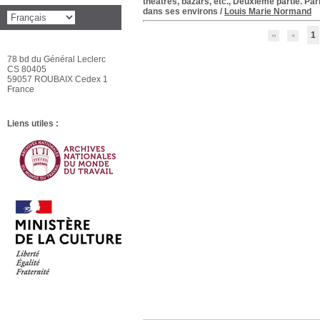
théâtres, bazars, etc., Deuxième partie. Pa
dans ses environs
/
Louis Marie Normand
1
78 bd du Général Leclerc
CS 80405
59057 ROUBAIX Cedex 1
France
Liens utiles :