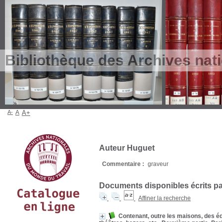
Bibliothèque des Archives nat
A-
A
A+
Auteur Huguet
Commentaire :
graveur
Documents disponibles écrits par
Affiner la recherche
Contenant, outre les maisons, des édi