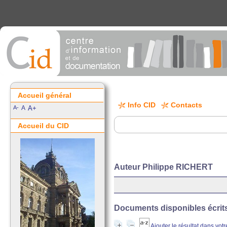
Accueil général
Info CID
Contacts
A-
A
A+
Accueil du CID
Auteur Philippe RICHERT
Documents disponibles écrits 
Ajouter le résultat dans vot