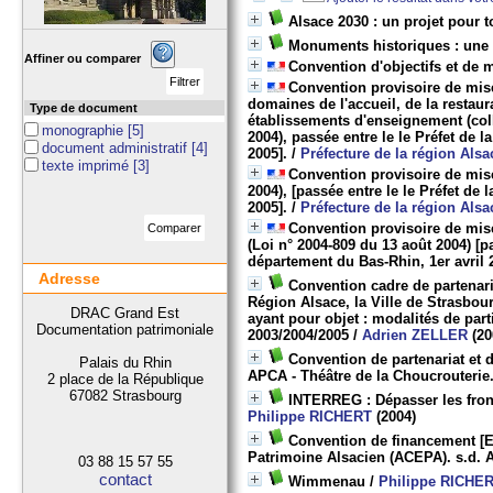
Alsace 2030 : un projet pour t
Monuments historiques : une 
Affiner ou comparer
Convention d'objectifs et de 
Convention provisoire de mise 
domaines de l'accueil, de la restaur
Type de document
établissements d'enseignement (collè
monographie
[5]
2004), passée entre le le Préfet de 
document administratif
[4]
2005].
/
Préfecture de la région Alsa
texte imprimé
[3]
Convention provisoire de mise
2004), [passée entre le le Préfet de
2005].
/
Préfecture de la région Alsa
Convention provisoire de mise 
(Loi n° 2004-809 du 13 août 2004) [p
département du Bas-Rhin, 1er avril 
Adresse
Convention cadre de partenari
Région Alsace, la Ville de Strasbour
DRAC Grand Est
ayant pour objet : modalités de par
Documentation patrimoniale
2003/2004/2005
/
Adrien ZELLER
(20
Convention de partenariat et 
Palais du Rhin
APCA - Théâtre de la Choucrouterie.
2 place de la République
67082 Strasbourg
INTERREG : Dépasser les fronti
Philippe RICHERT
(2004)
Convention de financement [En
Patrimoine Alsacien (ACEPA). s.d. 
03 88 15 57 55
contact
Wimmenau
/
Philippe RICHE