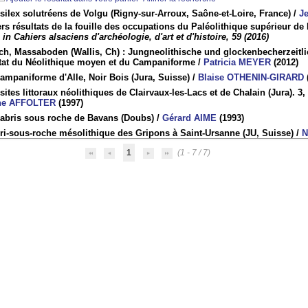
silex solutréens de Volgu (Rigny-sur-Arroux, Saône-et-Loire, France)
/
J
rs résultats de la fouille des occupations du Paléolithique supérieur de
R
in Cahiers alsaciens d'archéologie, d'art et d'histoire, 59 (2016)
ch, Massaboden (Wallis, Ch) : Jungneolithische und glockenbecherzeitli
itat du Néolithique moyen et du Campaniforme
/
Patricia MEYER
(2012)
ampaniforme d'Alle, Noir Bois (Jura, Suisse)
/
Blaise OTHENIN-GIRARD
sites littoraux néolithiques de Clairvaux-les-Lacs et de Chalain (Jura). 3,
ne AFFOLTER
(1997)
 abris sous roche de Bavans (Doubs)
/
Gérard AIME
(1993)
ri-sous-roche mésolithique des Gripons à Saint-Ursanne (JU, Suisse)
/
N
1
(1 - 7 / 7)