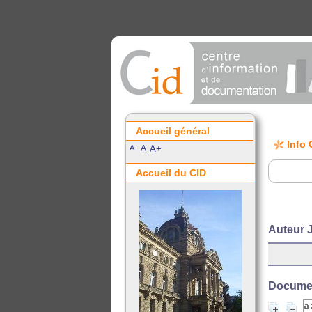
Accueil général
Info 
A-
A
A+
Accueil du CID
Auteur
Document