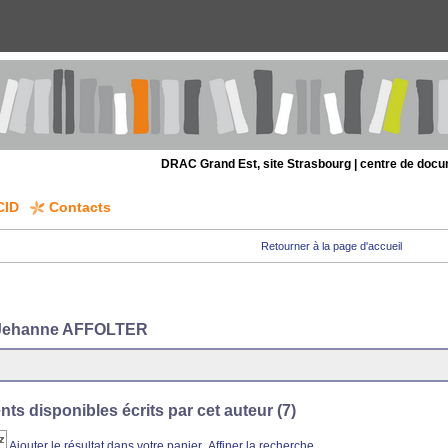
DRAC Grand Est, site Strasbourg | centre de doc
CID
Contacts
Retourner à la page d'accueil
 Jehanne AFFOLTER
s disponibles écrits par cet auteur (
7
)
Ajouter le résultat dans votre panier
Affiner la recherche