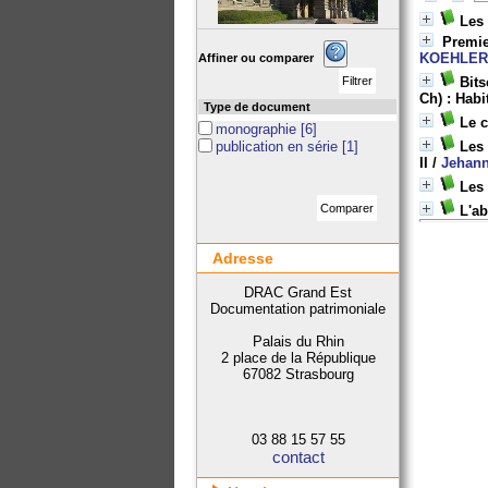
Les 
Premie
KOEHLE
Affiner ou comparer
Bits
Ch) : Hab
Type de document
Le c
monographie
[6]
publication en série
[1]
Les 
II
/
Jehan
Les
L'ab
Adresse
DRAC Grand Est
Documentation patrimoniale
Palais du Rhin
2 place de la République
67082 Strasbourg
03 88 15 57 55
contact