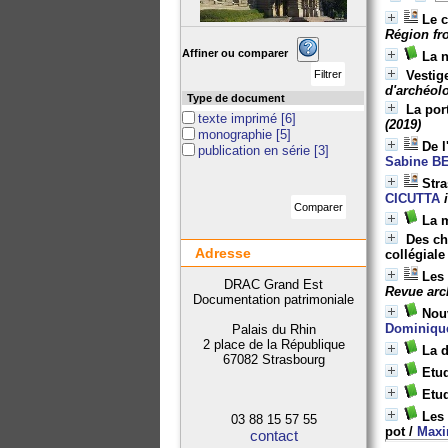
Le 
Région fro
Affiner ou comparer
La 
Vestig
d'archéolo
Type de document
La por
texte imprimé
[6]
(2019)
monographie
[5]
De l
publication en série
[3]
Sabine B
Stra
CICUTTA
La 
Des ch
Adresse
collégial
Les 
DRAC Grand Est
Revue arch
Documentation patrimoniale
Nouv
Dominiq
Palais du Rhin
2 place de la République
La 
67082 Strasbourg
Etu
Etud
Les 
03 88 15 57 55
pot
/
Max
contact