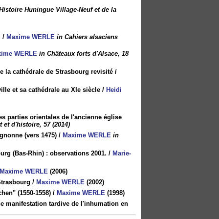
'Histoire Huningue Village-Neuf et de la
g
/
Maxime WERLE
in Cahiers alsaciens
xime WERLE
in Châteaux forts d'Alsace, 18
de la cathédrale de Strasbourg revisité
/
le et sa cathédrale au XIe siècle
/
Heidi
s parties orientales de l'ancienne église
 et d'histoire, 57 (2014)
ignonne (vers 1475)
/
Maxime WERLE
in
ourg (Bas-Rhin) : observations 2001.
/
Marie-
Maxime WERLE
(2006)
Strasbourg
/
Maxime WERLE
(2002)
chen" (1550-1558)
/
Maxime WERLE
(1998)
ne manifestation tardive de l'inhumation en