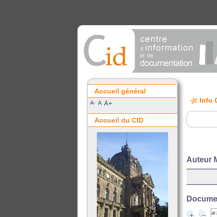
Accueil général
Info 
A-
A
A+
Accueil du CID
Auteur
Document