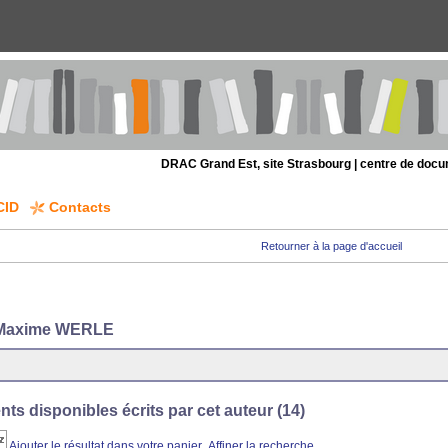
DRAC Grand Est, site Strasbourg | centre de doc
CID
Contacts
Retourner à la page d'accueil
 Maxime WERLE
s disponibles écrits par cet auteur (
14
)
Ajouter le résultat dans votre panier
Affiner la recherche