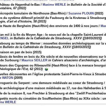
château de Hagenthal-le-Bas
/
Maxime WERLE
in Bulletin de la Société d
ntalière, 67 (2022)
nécropole tumulaire de Nordhouse (Bas-Rhin)
/
Suzanne PLOUIN
(2022)
es du système défensif primitif du Faubourg de la Krutenau à Strasbour
gie, d'art et d'histoire, 58 (2015)
te Haute de Bergheim (Haut-Rhin) des environs de 1400 à nos jours
/
Ma
'an mil à la fin du Moyen Age : le sous-sol de la chapelle Saint-Laurent 
ENGEL
in Bulletin de la Cathédrale de Strasbourg, XXXV ([18/03/2015])
sbourg au temps de Werner : nouvelles données archéologiques sur la vil
in Bulletin de la Cathédrale de Strasbourg, XXXV ([18/03/2015])
maison en pan de bois
(2015)
âssis de fenêtre en bois du XIe siècle et de nouvelles observations sur le
e de Surbourg
/
Maurice SEILLER
in Cahiers alsaciens d'archéologie, d'art
tours des Cigognes ou Ribeauvillé (Haut-Rhin) face à la menace bourgu
éologique de l'Est, 62 (2013)
elles découvertes en l’église protestante Saint-Pierre-le-Vieux à Strasb
ue WATON
(2009)
droguerie du Serpent : une demeure médiévale au coeur de Strasbourg
/
de archéologique d'une maison médiévale au 17, rue des Hallebardes à 
e de la maison 8, rue Prechter à Strasbourg et des "Zwölf Prechterhaüs
petits morts du cimetière de Soufflenheim (Bas-Rhin) au XIXe siècle : u
ime WERLE