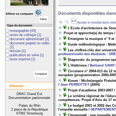
Documents disponibles dans c
Affiner ou comparer
Ajouter le résultat dans vot
Type de document
L'Ecole d'architecture de Str
monographie
[43]
Projet et approche(s) du temps
actes de colloque
[1]
Enseigner la musique n° 9 et 
document administratif
[1]
document projeté ou vidéo
Guide méthodologique : Mettre
[1]
Les chiffres-clés des universi
dossier
[1]
professionnelle des étudiants - OR
publication en série
[1]
texte imprimé
[1]
Diagnostic du programme opé
L'illettrisme
/
Bertrand SAINT
Circulaire n° 2004-013 du 12 m
européen (programmation 2000-200
Kinem : Michelangelo Pistolett
/
Jean PERROTTET
(2004)
Adresse
Projet d'académie 2003-2007
DRAC Grand Est
Le schéma régional de l'éducat
Documentation patrimoniale
compétences. Projet d'Avis du 17 m
Palais du Rhin
Le budget 2001 et 2002 des Co
2 place de la République
l'enquête annuelle
/
DEPARTEMENT 
67082 Strasbourg
Citoyenneté : une nouvelle al