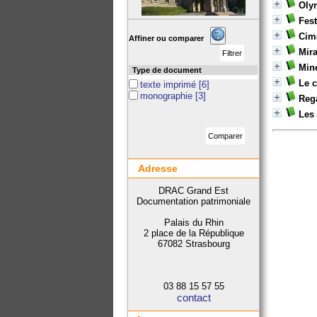
Oly
Fest
Cime
Affiner ou comparer
Mira
Mine
Type de document
Le c
texte imprimé
[6]
monographie
[3]
Rega
Les
Adresse
DRAC Grand Est
Documentation patrimoniale
Palais du Rhin
2 place de la République
67082 Strasbourg
03 88 15 57 55
contact