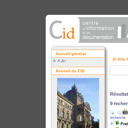
Accueil général
Info 
A-
A
A+
Accueil du CID
Résultat
9
recher
recherche
Prat