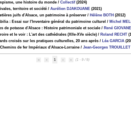
mpisme, une histoire du monde
/
Collectif
(2024)
ivales, territoire et société
/
Aurélien DJAKOUANE
(2021)
tières juifs d'Alsace, un patrimoine à préserver
/
Hélène BOTH
(2012)
bilia : Essai sur l'Inventaire général du patrimoine culturel
/
Michel ME
s de potasse d'Alsace : Histoire patrimoniale et sociale
/
René GIOVANE
roire et le voir : L'art des cathédrales (XIIe-XVe siècle)
/
Roland RECHT
(
rds croisés sur les pratiques culturelles, 20 ans après
/
Léa GARCIA
(20
 Chemins de fer Impériaux d'Alsace-Lorraine
/
Jean-Georges TROUILLET
1
(1 - 9 / 9)