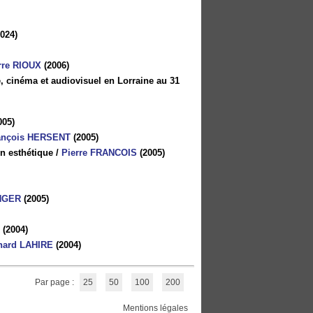
024)
rre RIOUX
(2006)
, cinéma et audiovisuel en Lorraine au 31
005)
ançois HERSENT
(2005)
n esthétique
/
Pierre FRANCOIS
(2005)
ENGER
(2005)
R
(2004)
nard LAHIRE
(2004)
Par page :
25
50
100
200
Mentions légales