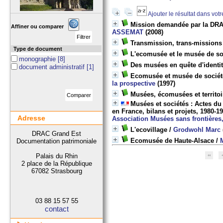
Ajouter le résultat dans vot
Mission demandée par la DRAC
Affiner ou comparer
ASSEMAT
(2008)
Transmission, trans-missions 
Type de document
L'ecomusée et le musée de soc
monographie
[8]
Des musées en quête d'ident
document administratif
[1]
Ecomusée et musée de société,
la prospective
(1997)
Musées, écomusées et territoi
Musées et sociétés : Actes du
en France, bilans et projets, 1980-1
Adresse
Association Musées sans frontières
L'ecovillage
/
Grodwohl Marc
DRAC Grand Est
Ecomusée de Haute-Alsace
/
Documentation patrimoniale
Palais du Rhin
2 place de la République
67082 Strasbourg
03 88 15 57 55
contact