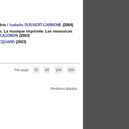
érie
/
Isabelle DUSSERT-CARBONE
(2004)
res. La musique imprimée. Les ressources
e CAZOBON
(2003)
ECQUARD
(2003)
Par page :
25
50
100
200
Mentions légales