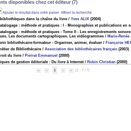
ts disponibles chez cet éditeur (
7
)
Ajouter le résultat dans votre panier
Affiner la recherche
bibliothèques dans la chaîne du livre
/
Yves ALIX
(2004)
atalogage : méthode et pratiques : I - Monographies et publications en s
atalogage : méthode et pratiques : Tome II - Les enregistrements sono
ques. Les documents cartographiques. Les vidéogrammes
/
Marie-René
nir bibliothécaire-formateur - Organiser, animer, évaluer
/
Françoise H
étier de Bibliothécaire
/
Association des bibliothécaires français
(2003)
roit du livre
/
Pierrat Emmanuel
(2000)
iques de gestion éditoriale : Du livre à Internet
/
Robin Christian
(2000)
1
(1 - 7 / 7)