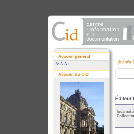
Accueil général
Info 
A-
A
A+
Accueil du CID
Éditeur 
localisé à
Collectio