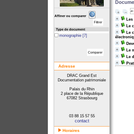
Documen
Affiner ou comparer
Les 
Le c
Type de document
Le c
monographie
[7]
électroni
Deve
Le m
Le d
Prat
Adresse
DRAC Grand Est
Documentation patrimoniale
Palais du Rhin
2 place de la République
67082 Strasbourg
03 88 15 57 55
contact
Horaires